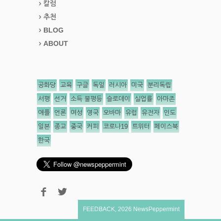
칼럼
추천
BLOG
ABOUT
공화당
교육
구글
독일
러시아
미국
분리독립
서평
선거
소득 불평등
슬로데이
실업률
아마존
애플
언론
여성
영국
오바마
유럽
유전자
인도
일본
종교
중국
커피
코로나19
트위터
페이스북
한국
FEEDBACK
,
2026
NewsPeppermint