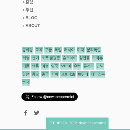
칼럼
추천
BLOG
ABOUT
공화당
교육
구글
독일
러시아
미국
분리독립
서평
선거
소득 불평등
슬로데이
실업률
아마존
애플
언론
여성
영국
오바마
유럽
유전자
인도
일본
종교
중국
커피
코로나19
트위터
페이스북
한국
FEEDBACK
,
2026
NewsPeppermint