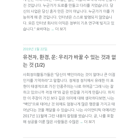
진 것입니다. 누군가가 도로를 만들고 다리를 지었습니다. 당
신의 사업은 당신 혼자 만든 것이 아닙니다. 누군가가 이를 가
능하게 해 준 것입니다. 인터넷은 스스로 발명되지 않았습니
다. 모든 인터넷 회사의 이익은 정부의 기초 연구에 빚지고 있
습니다.” 오바마는
더 보기
→
2019년 1월 22일.
유전자, 환경, 운: 우리가 바꿀 수 있는 것과 없
는 것 (1/2)
사회정의활동가들은 “당신이 백인이라는 것이 얼마나 큰 이점
인지를 기억하라”고 말합니다. 정체정 정치에서 유래한 이 표
현이 태생적으로 가진 인종주의는 나로 하여금 “그래 나는 잘
하고 있으니까 걱정 마”와 같은 반감을 가지게 만듭니다. 하지
만 이 주장이 가진 보다 깊은 의미에 대해 생각하다보면, 나는
“백인”으로 태어난 것 외에도 엄청나게 많은 행운을 가지고 태
어났다는 것을 깨달을 수 있습니다. 나는 사이언티픽 아메리칸
2017년 11월에 그런 내용의 칼럼을 썼습니다. 곧, 나를 포함
해 성공을 이룬 많은 사람들은 수많은
더 보기
→