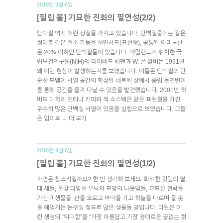
2016년 9월 6일.
[필립 볼] 기묘한 진화의 필연성(2/2)
단백질 역시 이런 성질을 가지고 있습니다. 단백질중에는 같은
형태로 같은 효소 기능을 하면서도(표현형), 공통된 아미노산
은 20% 이하인 단백질들이 있습니다. 매릴랜드에 위치한 국
립보건연구원(NIH)의 데이비드 립맨과 W. 존 윌버는 1991년
왜 이런 현상이 발생하는지를 보였습니다. 이들은 단백질의 단
순한 모델이 서열 공간의 확장된 네트웍 상에서 중립 돌연변이
를 통해 공간을 옮겨 다닐 수 있음을 발견했습니다. 2001년 하
버드 대학의 앤터니 키피와 잭 쇼스택은 같은 표현형을 가진
무수히 많은 단백질 서열이 있음을 실험으로 보였습니다. 그들
은 임의로
더 보기
→
2016년 9월 6일.
[필립 볼] 기묘한 진화의 필연성(1/2)
자연은 창조적일까요? 한 번 생각해 보세요. 화려한 깃털의 열
대 새들, 온갖 다양한 무늬와 모양의 나뭇잎들, 교묘한 전략을
가진 미생물들, 산을 오르고 바닥을 기고 하늘을 나르며 물 솟
을 헤엄치는 눈부실 정도로 많은 생물들 말입니다. 다윈은 이
런 생명의 “위대함”을 “가장 아름답고 가장 경이로운 끝없는 형