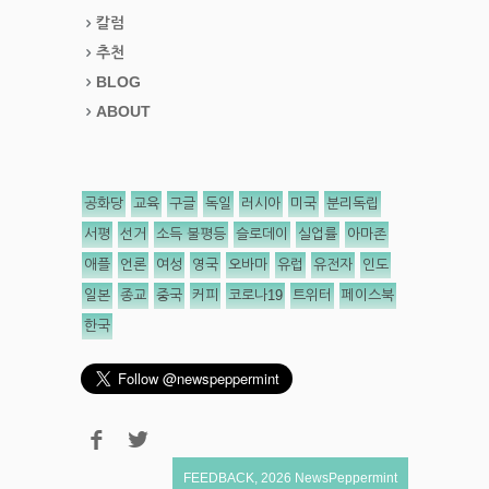
칼럼
추천
BLOG
ABOUT
공화당
교육
구글
독일
러시아
미국
분리독립
서평
선거
소득 불평등
슬로데이
실업률
아마존
애플
언론
여성
영국
오바마
유럽
유전자
인도
일본
종교
중국
커피
코로나19
트위터
페이스북
한국
FEEDBACK
,
2026
NewsPeppermint