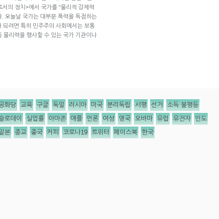
로서의 정치>에서 국가를 “물리적 강제력
. 오늘날 국가는 대부분 폭력을 독점하는
”가 되려면 특히 민주주의 사회에서는 보통
 등 물리력을 행사할 수 있는 국가 기관이나
공화당
교육
구글
독일
러시아
미국
분리독립
서평
선거
소득 불평등
슬로데이
실업률
아마존
애플
언론
여성
영국
오바마
유럽
유전자
인도
일본
종교
중국
커피
코로나19
트위터
페이스북
한국