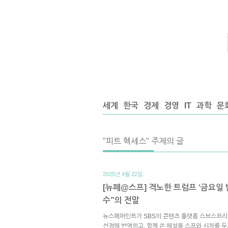
세계
한국
경제
경영
IT
과학
문
"피트 헥세스" 주제의 글
2025년 4월 22일.
[뉴페@스프] 격노한 트럼프 ‘금요일 
수”의 전말
뉴스페퍼민트가 SBS의 콘텐츠 플랫폼 스브스프리
선정해 번역하고, 함께 쓴 해설을 스프와 시차를 두