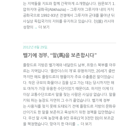
는 지역들을 지도와 함께 간략하게 소개했습니다. 원문보기 1.
압하지야 공화국(Abkhazia) – 그루지야 그루지야 내의 자치
공화국으로 1992-93년 전쟁에서 그루지야 군대를 몰아낸 뒤
사실상 독립국가의 지위를 유지하고 있습니다. 친(親) 러시아
성향의
더 보기
→
2012년 8월 29일.
벨기에 정부, “말(馬)을 보존합시다”
플랑드르 지방은 벨기에와 네덜란드 남부, 프랑스 북부를 아우
르는 지역입니다. ‘플란더스의 개’로 유명하지만, 20세기 중반
까지만 해도 플랑드르의 명물이자 주요 수출품은 말이었습니
다. 작은 규모의 화물이나 짐을 싣고 가는 데는 당시까지만 해
도 마차가 가장 유용한 수단이었기 때문이죠. 하지만 이제 더
이상 교통수단으로서 말을 찾는 사람은 사실상 없습니다. 말을
키워 파는 농장도 자연히 그 수가 줄었습니다. 벨기에 정부
는 사용처를 찾지 못해 도태되기 전에 플랑드르 지방의 문화유
산이기도 한 말을 보존하고 육성하기 위한 정책을 입안했습니
다. 우선 말 사육 농장에 총 9만 유로(1억 3천만 원)의 보조금
을 책정했습니다. 망아지 한 마리를
더 보기
→