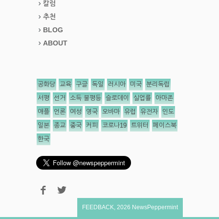
칼럼
추천
BLOG
ABOUT
공화당
교육
구글
독일
러시아
미국
분리독립
서평
선거
소득 불평등
슬로데이
실업률
아마존
애플
언론
여성
영국
오바마
유럽
유전자
인도
일본
종교
중국
커피
코로나19
트위터
페이스북
한국
FEEDBACK
,
2026
NewsPeppermint