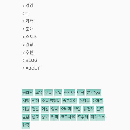
경영
IT
과학
문화
스포츠
칼럼
추천
BLOG
ABOUT
공화당
교육
구글
독일
러시아
미국
분리독립
서평
선거
소득 불평등
슬로데이
실업률
아마존
애플
언론
여성
영국
오바마
유럽
유전자
인도
일본
종교
중국
커피
코로나19
트위터
페이스북
한국