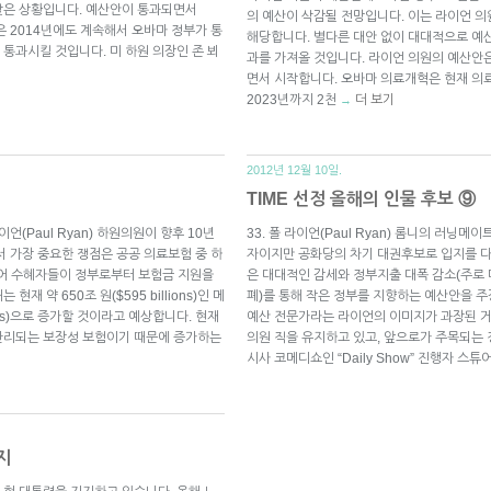
낮은 상황입니다. 예산안이 통과되면서
의 예산이 삭감될 전망입니다. 이는 라이언 의
은 2014년에도 계속해서 오바마 정부가 통
해당합니다. 별다른 대안 없이 대대적으로 예
통과시킬 것입니다. 미 하원 의장인 존 뵈
과를 가져올 것입니다. 라이언 의원의 예산안
면서 시작합니다. 오바마 의료개혁은 현재 의
2023년까지 2천
더 보기
→
2012년 12월 10일.
TIME 선정 올해의 인물 후보 ⑨
(Paul Ryan) 하원의원이 향후 10년
33. 폴 라이언(Paul Ryan) 롬니의 러닝
서 가장 중요한 쟁점은 공공 의료보험 중 하
자이지만 공화당의 차기 대권후보로 입지를 다
디케어 수혜자들이 정부로부터 보험금 지원을
은 대대적인 감세와 정부지출 대폭 감소(주로
 약 650조 원($595 billions)인 메
폐)를 통해 작은 정부를 지향하는 예산안을 
lions)으로 증가할 것이라고 예상합니다. 현재
예산 전문가라는 라이언의 이미지가 과장된 
관리되는 보장성 보험이기 때문에 증가하는
의원 직을 유지하고 있고, 앞으로가 주목되는 정치인
시사 코메디쇼인 “Daily Show” 진행자 스
지