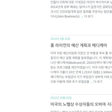
민들의 의회에 대한 기대감은 여전히 역사적으로 
2014년에 정부 폐쇄는 일어나지 않겠지만 공화당
과시킨 건강보험개혁 법안 철회를 주장하는 법안을 
이너(John Boehner)는
더 보기
→
2013년 3월 13일.
폴 라이언의 예산 계획과 메디케어
미국 하원 예산위원회 의장인 전 부통령 후보 폴 라이언
동안의 예산 집행 계획을 발표했습니다. 이 계획에
나인 메디케어(Medicare)로, 2024년부터 메
받는 프로그램을 제안하였습니다. 미국 의회 예산처는 현재
디케어 지출이 10년 안에 1,210조 원($1.1 tril
메디케어는 보험금의 자기 부담금이 정부에 의해 
의료 비용에 대해 추가 보험금을
더 보기
→
2012년 10월 20일.
미국의 노벨상 수상자들의 오바마 지