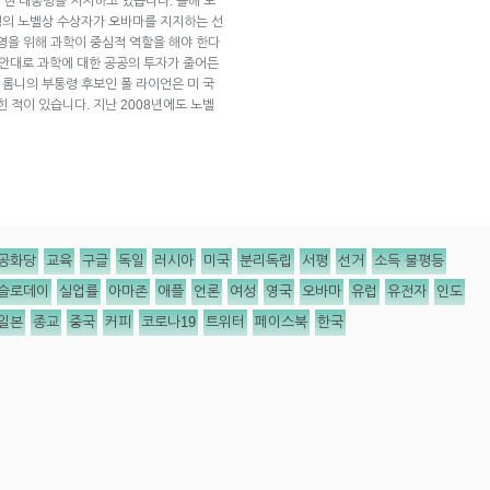
현 대통령을 지지하고 있습니다. 올해 노
명의 노벨상 수상자가 오바마를 지지하는 선
영을 위해 과학이 중심적 역할을 해야 한다
산안대로 과학에 대한 공공의 투자가 줄어든
 롬니의 부통령 후보인 폴 라이언은 미 국
힌 적이 있습니다. 지난 2008년에도 노벨
공화당
교육
구글
독일
러시아
미국
분리독립
서평
선거
소득 불평등
슬로데이
실업률
아마존
애플
언론
여성
영국
오바마
유럽
유전자
인도
일본
종교
중국
커피
코로나19
트위터
페이스북
한국