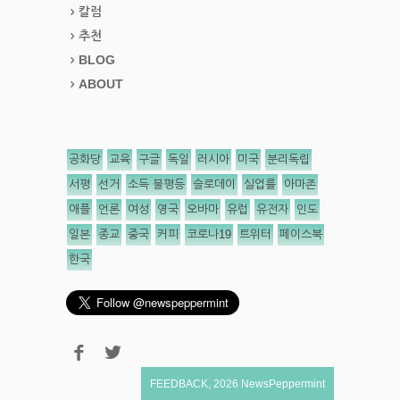
칼럼
추천
BLOG
ABOUT
공화당
교육
구글
독일
러시아
미국
분리독립
서평
선거
소득 불평등
슬로데이
실업률
아마존
애플
언론
여성
영국
오바마
유럽
유전자
인도
일본
종교
중국
커피
코로나19
트위터
페이스북
한국
FEEDBACK
,
2026
NewsPeppermint