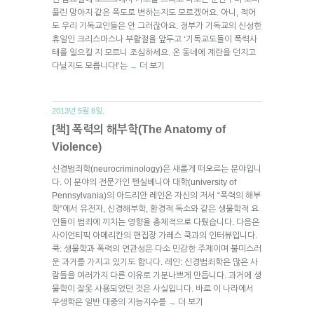
풀린 망아지 같은 폭도로 변하는지도 모르겠어요. 아니, 적어
도 우리 기독교인들은 안 그러잖아요. 정부가 기독교의 신성한
휴일인 크리스마스나 부활절을 앞두고 ‘기독교도들이 폭력사
태를 일으킬 지 모르니 조심하세요. 온 동네에 계란을 던지고
다닐지도 모릅니다!’는
더 보기
→
2013년 5월 8일.
[책] 폭력의 해부학(The Anatomy of
Violence)
신경범죄학(neurocriminology)은 새롭게 떠오르는 분야입니
다. 이 분야의 전문가인 펜실베니아 대학(university of
Pennsylvania)의 아드리안 레인은 자신의 저서 “폭력의 해부
학”에서 유전자, 신경해부학, 환경적 독소와 같은 생물학적 요
인들이 범죄에 끼치는 영향을 총체적으로 다뤘습니다. 다음은
사이언티픽 아메리칸의 편집장 가레스 쿡과의 인터뷰입니다.
쿡: 생물학과 폭력의 연관성은 다소 민감한 주제이며 불미스러
운 과거를 가지고 있기도 합니다. 레인: 신경범죄학은 많은 사
람들을 여러가지 다른 이유로 기분나쁘게 만듭니다. 과거에 생
물학이 잘못 사용되었던 것은 사실입니다. 바로 이 나라에서
우생학은 일반 대중의 지능지수를
더 보기
→