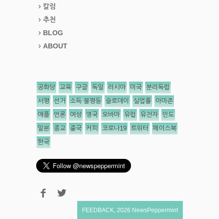
칼럼
추천
BLOG
ABOUT
공화당
교육
구글
독일
러시아
미국
분리독립
서평
선거
소득 불평등
슬로데이
실업률
아마존
애플
언론
여성
영국
오바마
유럽
유전자
인도
일본
종교
중국
커피
코로나19
트위터
페이스북
한국
FEEDBACK
,
2026
NewsPeppermint