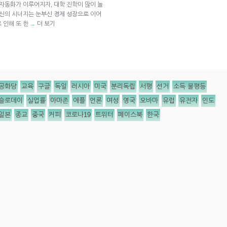
 자동화가 이루어지자, 대학 진학이 많이 늘
혁신의 시너지는 눈부신 경제 성장으로 이어
 인해 또 한
더 보기
→
공화당
교육
구글
독일
러시아
미국
분리독립
서평
선거
소득 불평등
슬로데이
실업률
아마존
애플
언론
여성
영국
오바마
유럽
유전자
인도
일본
종교
중국
커피
코로나19
트위터
페이스북
한국