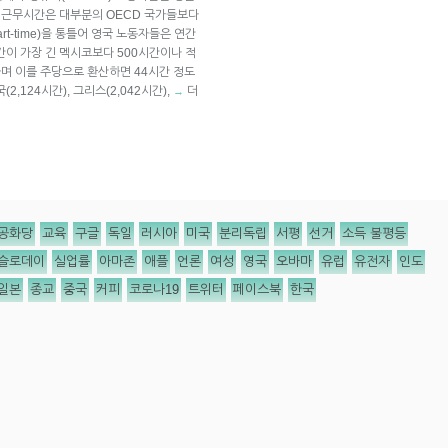
균 근무시간은 대부분의 OECD 국가들보다
part-time)을 통틀어 영국 노동자들은 연간
시간이 가장 긴 멕시코보다 500시간이나 적
하며 이를 주당으로 환산하면 44시간 정도
,124시간), 그리스(2,042시간),
더
→
공화당
교육
구글
독일
러시아
미국
분리독립
서평
선거
소득 불평등
슬로데이
실업률
아마존
애플
언론
여성
영국
오바마
유럽
유전자
인도
일본
종교
중국
커피
코로나19
트위터
페이스북
한국