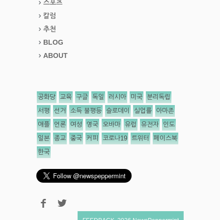
스포츠
칼럼
추천
BLOG
ABOUT
공화당
교육
구글
독일
러시아
미국
분리독립
서평
선거
소득 불평등
슬로데이
실업률
아마존
애플
언론
여성
영국
오바마
유럽
유전자
인도
일본
종교
중국
커피
코로나19
트위터
페이스북
한국