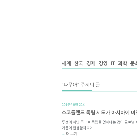
세계
한국
경제
경영
IT
과학
문
"파푸아" 주제의 글
2014년 9월 22일.
스코틀랜드 독립 시도가 아시아에 미
투쟁이 아닌 투표로 독립을 얻어내는 것이 글로벌 
가들이 탄생할까요?
더 보기
→