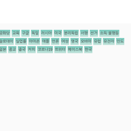
공화당
교육
구글
독일
러시아
미국
분리독립
서평
선거
소득 불평등
슬로데이
실업률
아마존
애플
언론
여성
영국
오바마
유럽
유전자
인도
일본
종교
중국
커피
코로나19
트위터
페이스북
한국