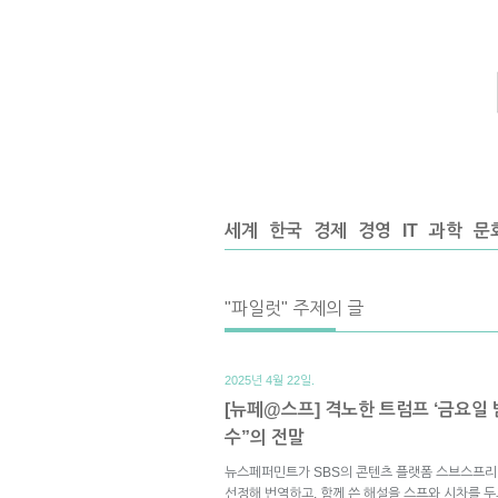
세계
한국
경제
경영
IT
과학
문
"파일럿" 주제의 글
2025년 4월 22일.
[뉴페@스프] 격노한 트럼프 ‘금요일 
수”의 전말
뉴스페퍼민트가 SBS의 콘텐츠 플랫폼 스브스프리
선정해 번역하고, 함께 쓴 해설을 스프와 시차를 두