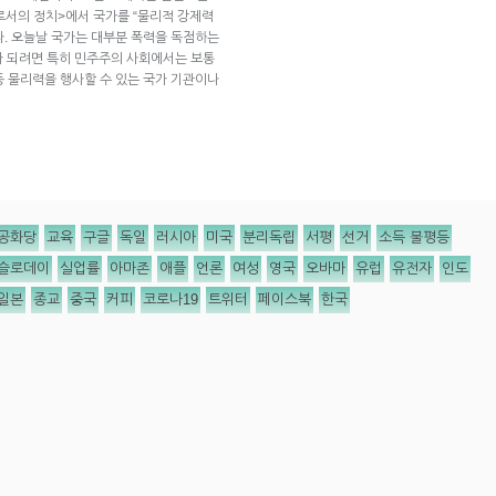
로서의 정치>에서 국가를 “물리적 강제력
. 오늘날 국가는 대부분 폭력을 독점하는
”가 되려면 특히 민주주의 사회에서는 보통
 등 물리력을 행사할 수 있는 국가 기관이나
공화당
교육
구글
독일
러시아
미국
분리독립
서평
선거
소득 불평등
슬로데이
실업률
아마존
애플
언론
여성
영국
오바마
유럽
유전자
인도
일본
종교
중국
커피
코로나19
트위터
페이스북
한국