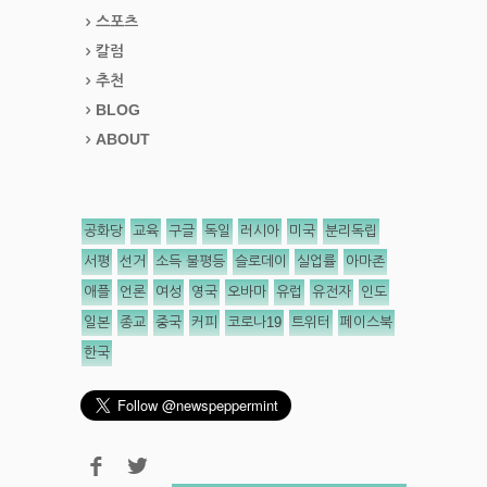
스포츠
칼럼
추천
BLOG
ABOUT
공화당
교육
구글
독일
러시아
미국
분리독립
서평
선거
소득 불평등
슬로데이
실업률
아마존
애플
언론
여성
영국
오바마
유럽
유전자
인도
일본
종교
중국
커피
코로나19
트위터
페이스북
한국