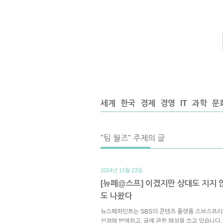
세계
한국
경제
경영
IT
과학
문
"팀 월즈" 주제의 글
2024년 11월 23일.
[뉴페@스프] 이겼지만 상대도 지지 않
도 나왔다
뉴스페퍼민트는 SBS의 콘텐츠 플랫폼 스브스프리
선정해 번역하고, 글에 관한 해설을 쓰고 있습니다.