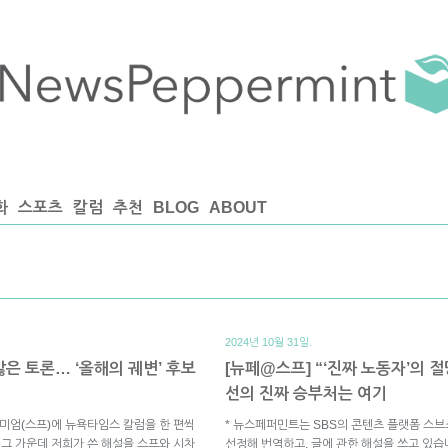
화
스포츠
칼럼
추천
BLOG
ABOUT
2024년 10월 31일.
은 토론… ‘올해의 궤변’ 후보
[뉴페@스프] “‘진짜 노동자’의 절
선의 진짜 승부처는 여기
미엄(스프)에 뉴욕타임스 칼럼을 한 편씩
* 뉴스페퍼민트는 SBS의 콘텐츠 플랫폼 스
 그 가운데 저희가 쓴 해설을 스프와 시차
선정해 번역하고, 글에 관한 해설을 쓰고 있습