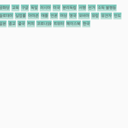
공화당
교육
구글
독일
러시아
미국
분리독립
서평
선거
소득 불평등
슬로데이
실업률
아마존
애플
언론
여성
영국
오바마
유럽
유전자
인도
일본
종교
중국
커피
코로나19
트위터
페이스북
한국