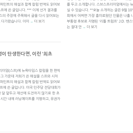
퍼민트의 해설과 함께 칼럼 번역도 읽어보
를 두고 소개합니다. 스브스프리미엄에서는 
스프에 쓴 글입니다. *** 이제 선거 결과를
실 수 있습니다. **오늘 소개하는 글은 9월 1
 밴스의 주장에 주목해서 글을 다시 읽어보는
회에서 어쩌면 가장 흥미로웠던 인물은 나흘 
로 다가왔습니다. 이미
더 보기
부통령 후보로 지명된 ‘리틀 트럼프’ J.D. 밴
→
는 절대 안
더 보기
→
령이 탄생한다면, 이런 ‘최초
리미엄(스프)에 뉴욕타임스 칼럼을 한 편씩
 그 가운데 저희가 쓴 해설을 스프와 시차
퍼민트의 해설과 함께 칼럼 번역도 읽어보
 스프에 쓴 글입니다. 미국 민주당 전당대회가
 달 앞두고 재선에 도전하지 않기로 한 초
은 시간 내에 러닝메이트를 지명하고, 유권자