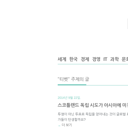
세계
한국
경제
경영
IT
과학
문
"티벳" 주제의 글
2014년 9월 22일.
스코틀랜드 독립 시도가 아시아에 미
투쟁이 아닌 투표로 독립을 얻어내는 것이 글로벌 
가들이 탄생할까요?
더 보기
→