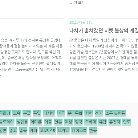
더 보기
→
2012년 9월 29일.
나치가 훔쳐갔던 티벳 불상의 재
소승불교(거루파)의 성지로 유명한 곳입니
卍 문양은 나치 독일의 상징이기도 하지만, 
관광객들이 점점 늘어나고 있는 이 작은 마을
기도 했습니다. 1930년대 아리안 족의 기원
 망명한 곳이기도 합니다. 인도를 식민 지
당은 가슴 한복판에 卍 문양이 새겨진 작은 불
는데, 중국은 해당 협약을 부정하며 아직도
취를 감췄던 불상은 지난 2007년 경매를 통
달라이 라마를 둘러싼 신경전이 펼쳐질 때
대학 연구팀은 이 불상이 지구상에서 좀처럼
환생을 믿는 소승불교에서는 달라이 라마의
밝혀냈습니다. 약 1천 년 전에 티벳인들이 만든 
기
공화당
교육
구글
독일
러시아
미국
분리독립
서평
선거
소득 불평등
슬로데이
실업률
아마존
애플
언론
여성
영국
오바마
유럽
유전자
인도
일본
종교
중국
커피
코로나19
트위터
페이스북
한국