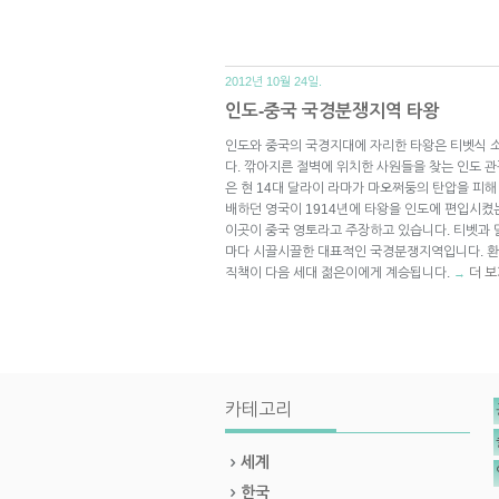
2012년 10월 24일.
인도-중국 국경분쟁지역 타왕
인도와 중국의 국경지대에 자리한 타왕은 티벳식 
다. 깎아지른 절벽에 위치한 사원들을 찾는 인도 
은 현 14대 달라이 라마가 마오쩌둥의 탄압을 피해
배하던 영국이 1914년에 타왕을 인도에 편입시켰
이곳이 중국 영토라고 주장하고 있습니다. 티벳과 
마다 시끌시끌한 대표적인 국경분쟁지역입니다. 
직책이 다음 세대 젊은이에게 계승됩니다.
더 보
→
카테고리
세계
한국