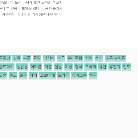
했습니다. 노란 바탕에 빨간 글자의 P 글자
구나 한 번쯤은 보았을 겁니다. 꼭 테슬라가
 자동차의 미래가 될 가능성은 매우 높아
공화당
교육
구글
독일
러시아
미국
분리독립
서평
선거
소득 불평등
슬로데이
실업률
아마존
애플
언론
여성
영국
오바마
유럽
유전자
인도
일본
종교
중국
커피
코로나19
트위터
페이스북
한국