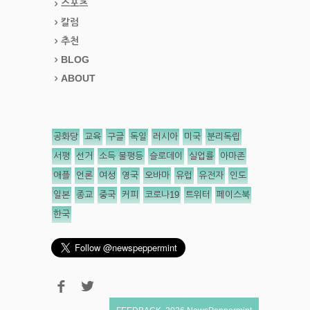
스포츠
칼럼
추천
BLOG
ABOUT
공화당
교육
구글
독일
러시아
미국
분리독립
서평
선거
소득 불평등
슬로데이
실업률
아마존
애플
언론
여성
영국
오바마
유럽
유전자
인도
일본
종교
중국
커피
코로나19
트위터
페이스북
한국