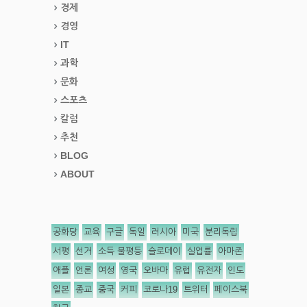
경제
경영
IT
과학
문화
스포츠
칼럼
추천
BLOG
ABOUT
공화당
교육
구글
독일
러시아
미국
분리독립
서평
선거
소득 불평등
슬로데이
실업률
아마존
애플
언론
여성
영국
오바마
유럽
유전자
인도
일본
종교
중국
커피
코로나19
트위터
페이스북