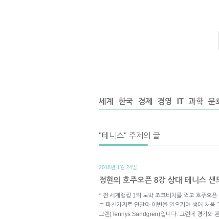
세계
한국
경제
경영
IT
과학
문
"테니스" 주제의 글
2018년 1월 24일.
정현의 호주오픈 8강 상대 테니스 샌
* 전 세계랭킹 1위 노박 조코비치를 꺾고 호주오픈
는 마찬가지로 연달아 이변을 일으키며 생애 처음 
그렌(Tennys Sandgren)입니다. 그런데 경