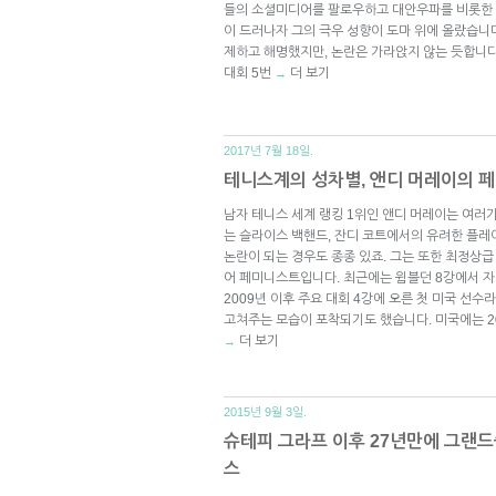
들의 소셜미디어를 팔로우하고 대안우파를 비롯한 
이 드러나자 그의 극우 성향이 도마 위에 올랐습니다
제하고 해명했지만, 논란은 가라앉지 않는 듯합니다
대회 5번
더 보기
→
2017년 7월 18일.
테니스계의 성차별, 앤디 머레이의 
남자 테니스 세계 랭킹 1위인 앤디 머레이는 여러
는 슬라이스 백핸드, 잔디 코트에서의 유려한 플레
논란이 되는 경우도 종종 있죠. 그는 또한 최정상
어 페미니스트입니다. 최근에는 윔블던 8강에서 자
2009년 이후 주요 대회 4강에 오른 첫 미국 선수
고쳐주는 모습이 포착되기도 했습니다. 미국에는 2
더 보기
→
2015년 9월 3일.
슈테피 그라프 이후 27년만에 그랜
스