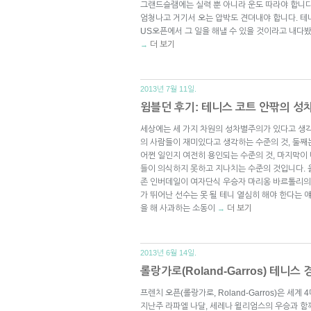
그랜드슬램에는 실력 뿐 아니라 운도 따라야 합니다
엄청나고 거기서 오는 압박도 견뎌내야 합니다. 
US오픈에서 그 일을 해낼 수 있을 것이라고 내다
더 보기
→
2013년 7월 11일.
윔블던 후기: 테니스 코트 안팎의 성
세상에는 세 가지 차원의 성차별주의가 있다고 생
의 사람들이 재미있다고 생각하는 수준의 것, 둘
어쩐 일인지 여전히 용인되는 수준의 것, 마지막이
들이 의식하지 못하고 지나치는 수준의 것입니다. 
존 인버데일이 여자단식 우승자 마리옹 바르톨리의 
가 뛰어난 선수는 못 될 테니 열심히 해야 한다는 
을 해 사과하는 소동이
더 보기
→
2013년 6월 14일.
롤랑가로(Roland-Garros) 테니
프렌치 오픈(롤랑가로, Roland-Garros)은 세
지난주 라파엘 나달, 세레나 윌리엄스의 우승과 함