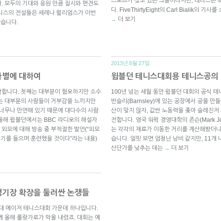
스포츠가 갖고 있는 그늘이라지만, 테니스는 
. 모두의 기대와 응원 만큼 질시와 편견도
다. FiveThirtyEight의 Carl Bialik의 기
테니스의 전설들은 세레나 윌리엄스가 이번
더 보기
→
봤습니다.
2013년 6월 27일.
차별에 대하여
윔블던 테니스대회용 테니스공의 
각합니다. 첫째는 대부분이 혐오하지만 소수
100년 넘는 세월 동안 윔블던 대회의 공식 테니
째는 대부분의 사람들이 거부감을 느끼지만
반슬리(Barnsley)에 있는 공장에서 공을 만
 너무나 만연해 있기 때문에 대다수의 사람
산이 맞지 않자, 값싼 노동력을 좇아 슬레진저 
올해 윔블던에서는 BBC 라디오의 해설자
전합니다. 영국 워윅 경영대학의 존슨(Mark J
외모에 대해 방송 중 부적절한 발언(“외모
는 각각의 재료가 이동한 거리를 계산해봤더니
얘기를 들으며 훈련했을 것이다”라는 내용)
습니다. 얼핏 보면 엄청난 낭비 같지만, 11개
산단가를 낮추는 데는
더 보기
→
스 경기장 확장을 둘러싼 논쟁들
계 4대 메이저 테니스대회 가운데 하나입니다.
께 올해 롤랑가로가 막을 내렸죠. 대회는 예