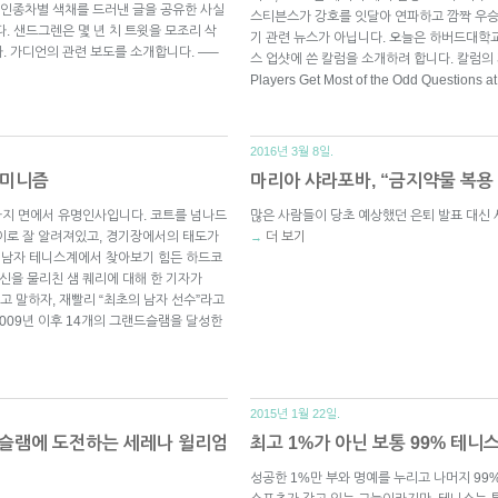
인종차별 색채를 드러낸 글을 공유한 사실
스티븐스가 강호를 잇달아 연파하고 깜짝 우승
. 샌드그렌은 몇 년 치 트윗을 모조리 삭
기 관련 뉴스가 아닙니다. 오늘은 하버드대학
. 가디언의 관련 보도를 소개합니다. —–
스 업샷에 쓴 칼럼을 소개하려 합니다. 칼럼의 제목은 
Players Get Most of the Odd Questions 
2016년 3월 8일.
페미니즘
마리아 샤라포바, “금지약물 복용 
가지 면에서 유명인사입니다. 코트를 넘나드
많은 사람들이 당초 예상했던 은퇴 발표 대신
이로 잘 알려져있고, 경기장에서의 태도가
더 보기
→
급 남자 테니스계에서 찾아보기 힘든 하드코
신을 물리친 샘 퀘리에 대해 한 기자가
라고 말하자, 재빨리 “최초의 남자 선수”라고
009년 이후 14개의 그랜드슬램을 달성한
2015년 1월 22일.
드슬램에 도전하는 세레나 윌리엄
최고 1%가 아닌 보통 99% 테니
성공한 1%만 부와 명예를 누리고 나머지 99