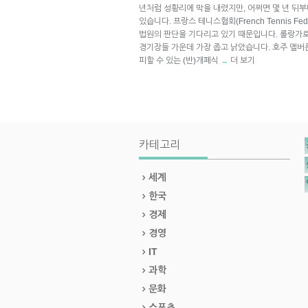
년처럼 성황리에 막을 내렸지만, 어쩌면 몇 년 뒤
있습니다. 프랑스 테니스협회(French Tennis F
법원의 판단을 기다리고 있기 때문입니다. 롤랑가로
경기장들 가운데 가장 좁고 낡았습니다. 호주 멜버
피할 수 있는 (반)개폐식
더 보기
→
카테고리
세계
한국
경제
경영
IT
과학
문화
스포츠