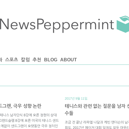
화
스포츠
칼럼
추천
BLOG
ABOUT
2017년 9월 11일.
드그렌, 극우 성향 논란
테니스와 관련 없는 질문을 남자 
수들
 테니스 남자단식 8강에 오른 정현의 상대
그랜드슬램 8강에 오른 미국의 테니스 샌드
조금 전 끝난 라파엘 나달과 케빈 앤더슨의 남
기와 관계없이 샌드그렌이 오랫동안 극우 정치인
회도, 2017년 메이저 대회 일정도 모두 마