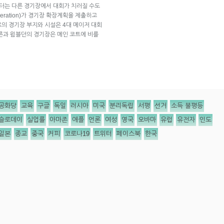
부터는 다른 경기장에서 대회가 치러질 수도
ederation)가 경기장 확장계획을 제출하고
의 경기장 부지와 시설은 4대 메이저 대회
른과 윔블던의 경기장은 메인 코트에 비를
공화당
교육
구글
독일
러시아
미국
분리독립
서평
선거
소득 불평등
슬로데이
실업률
아마존
애플
언론
여성
영국
오바마
유럽
유전자
인도
일본
종교
중국
커피
코로나19
트위터
페이스북
한국