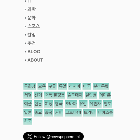
IT
과학
문화
스포츠
칼럼
추천
BLOG
ABOUT
공화당
교육
구글
독일
러시아
미국
분리독립
서평
선거
소득 불평등
슬로데이
실업률
아마존
애플
언론
여성
영국
오바마
유럽
유전자
인도
일본
종교
중국
커피
코로나19
트위터
페이스북
한국