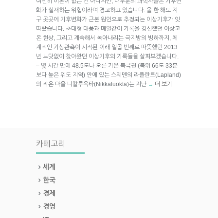
여전히 이론이 없는 건 아니지만, 대부분의 과학자들은 기후변
화가 실재하는 위협이라며 경고하고 있습니다. 올 한 해도 지
구 곳곳에 기후변화가 근본 원인으로 추정되는 이상기후가 잇
따랐습니다. 초대형 태풍과 매일같이 기록을 경신했던 이상고
온 현상, 그리고 계속해서 녹아내리는 극지방의 빙하까지, 체
계적인 기상관측이 시작된 이래 일곱 번째로 따뜻했던 2013
년 느닷없이 찾아왔던 이상기후의 기록들을 살펴보겠습니다.
– 몇 시간 만에 48.5도나 오른 기온 북극권 (북위 66도 33분
보다 높은 위도 지역) 안에 있는 스웨덴의 라플란트(Lapland)
의 작은 마을 니칼루옥타(Nikkaluokta)는 지난
더 보기
→
카테고리
세계
한국
경제
경영