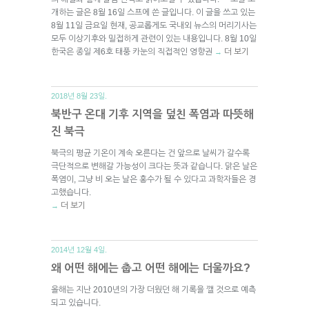
개하는 글은 8월 16일 스프에 쓴 글입니다. 이 글을 쓰고 있는
8월 11일 금요일 현재, 공교롭게도 국내외 뉴스의 머리기사는
모두 이상기후와 밀접하게 관련이 있는 내용입니다. 8월 10일
한국은 종일 제6호 태풍 카눈의 직접적인 영향권
더 보기
→
2018년 8월 23일.
북반구 온대 기후 지역을 덮친 폭염과 따뜻해
진 북극
북극의 평균 기온이 계속 오른다는 건 앞으로 날씨가 갈수록
극단적으로 변해갈 가능성이 크다는 뜻과 같습니다. 맑은 날은
폭염이, 그냥 비 오는 날은 홍수가 될 수 있다고 과학자들은 경
고했습니다.
더 보기
→
2014년 12월 4일.
왜 어떤 해에는 춥고 어떤 해에는 더울까요?
올해는 지난 2010년의 가장 더웠던 해 기록을 깰 것으로 예측
되고 있습니다.