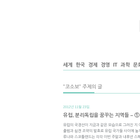
세계
한국
경제
경영
IT
과학
문
"코소보" 주제의 글
2012년 11월 23일.
유럽, 분리독립을 꿈꾸는 지역들 – ①
유럽의 국경선이 지금과 같은 모습으로 그려진 지 이
출범과 쇵겐 조약의 발효로 유럽 국가들 사이에 높
루냐와 스코틀랜드는 각각 이번 주말과 내후년 스페