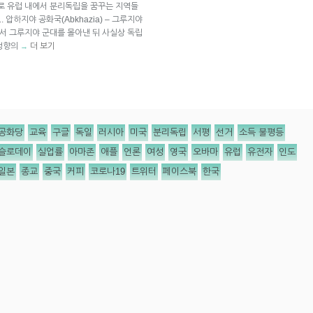
기로 유럽 내에서 분리독립을 꿈꾸는 지역들
압하지야 공화국(Abkhazia) – 그루지야
에서 그루지야 군대를 몰아낸 뒤 사실상 독립
 성향의
더 보기
→
공화당
교육
구글
독일
러시아
미국
분리독립
서평
선거
소득 불평등
슬로데이
실업률
아마존
애플
언론
여성
영국
오바마
유럽
유전자
인도
일본
종교
중국
커피
코로나19
트위터
페이스북
한국