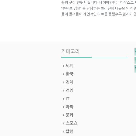
촬영 샷이 언뜻 비칩니다. 베이바얀씨는 마우스로
“콘텐츠 검열” 을 담당하는 필리핀의 대규모 인력 
들이 몰려들어 개인적인 자료를 올릴수록 관리가 
카테고리
세계
한국
경제
경영
IT
과학
문화
스포츠
칼럼