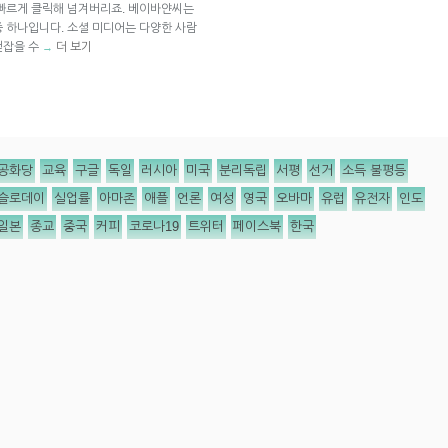
 빠르게 클릭해 넘겨버리죠. 베이바얀씨는
중 하나입니다. 소셜 미디어는 다양한 사람
걷잡을 수
더 보기
→
공화당
교육
구글
독일
러시아
미국
분리독립
서평
선거
소득 불평등
슬로데이
실업률
아마존
애플
언론
여성
영국
오바마
유럽
유전자
인도
일본
종교
중국
커피
코로나19
트위터
페이스북
한국