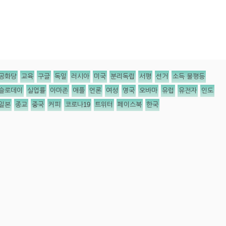
공화당
교육
구글
독일
러시아
미국
분리독립
서평
선거
소득 불평등
슬로데이
실업률
아마존
애플
언론
여성
영국
오바마
유럽
유전자
인도
일본
종교
중국
커피
코로나19
트위터
페이스북
한국