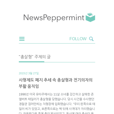
"총살형" 주제의 글
2015년 3월 27일.
사형제도 폐지 추세 속 총살형과 전기의자의
부활 움직임
1996년 미국 유타주에서는 11살 소녀를 강간하고 살해한 존
앨버트 테일러가 총살형을 당했습니다. 당시 사건을 수사했던
경찰관 짐머만씨는 처형장에 입회했습니다. “우리 왼쪽으로 테
일러 씨가 있었고, 오른쪽으로는 벽 뒤에 사격대가 자리했습니
다. 카운트다운 후에 총이 발사되었고, 동시에 여러 총성이 울