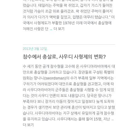
렸습니다. 테일러는 주먹을 꽉 쥐었고, 갑자기 가스가 들어찬
것처럼 가슴이 조금 위로 올라갔죠. 꽉 쥐었던 주먹이 풀어지
자 의사가 다가가 맥박을 짚었고, 집행은 마무리 됐습니다.” 미
국에서 사형제도가 부활한 1976년 이래 미국에서 총살형에
처해진 사람은 단
더 보기
→
2013년 3월 12일.
참수에서 총살로, 사우디 사형제의 변화?
수 세기 동안 공개 참수형을 고수해 온 사우디아라비아에서 대
안으로 총살형을 고려하고 있습니다. 장관들로 구성된 특별위
원회는 망나니(swordsman)의 수가 부족해 일부 지역에서는
구하기가 어려워졌다며 대안으로 총살형을 권고했고, 이에 따
라 사우디아라비아의 군주들은 총살형을 시행할 수 있게 되었
다는 것이 사우디 언론의 보도 내용입니다. 당국은 망나니가
부족하다 보니 장거리 이동이 잦아지고 일정보다 늦게 도착하
는 경우가 생기면서 보안 관리에 혼선이 빚어지고 있다고 밝혔
습니다. 사우디아라비아는 지구 상에서 유일하게 공개 참수형
을 유지하고 있습니다. 사우디에서는 올해 들어 15명, 지난
→
더 보기