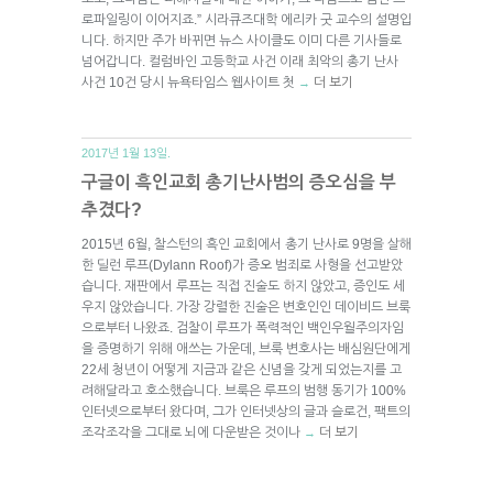
로파일링이 이어지죠.” 시라큐즈대학 에리카 굿 교수의 설명입
니다. 하지만 주가 바뀌면 뉴스 사이클도 이미 다른 기사들로
넘어갑니다. 컬럼바인 고등학교 사건 이래 최악의 총기 난사
사건 10건 당시 뉴욕타임스 웹사이트 첫
더 보기
→
2017년 1월 13일.
구글이 흑인교회 총기난사범의 증오심을 부
추겼다?
2015년 6월, 찰스턴의 흑인 교회에서 총기 난사로 9명을 살해
한 딜런 루프(Dylann Roof)가 증오 범죄로 사형을 선고받았
습니다. 재판에서 루프는 직접 진술도 하지 않았고, 증인도 세
우지 않았습니다. 가장 강렬한 진술은 변호인인 데이비드 브룩
으로부터 나왔죠. 검찰이 루프가 폭력적인 백인우월주의자임
을 증명하기 위해 애쓰는 가운데, 브룩 변호사는 배심원단에게
22세 청년이 어떻게 지금과 같은 신념을 갖게 되었는지를 고
려해달라고 호소했습니다. 브룩은 루프의 범행 동기가 100%
인터넷으로부터 왔다며, 그가 인터넷상의 글과 슬로건, 팩트의
조각조각을 그대로 뇌에 다운받은 것이나
더 보기
→