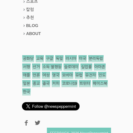
스포츠
칼럼
추천
BLOG
ABOUT
공화당
교육
구글
독일
러시아
미국
분리독립
서평
선거
소득 불평등
슬로데이
실업률
아마존
애플
언론
여성
영국
오바마
유럽
유전자
인도
일본
종교
중국
커피
코로나19
트위터
페이스북
한국