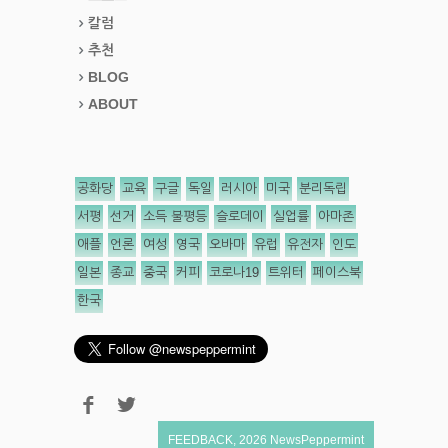
칼럼
추천
BLOG
ABOUT
공화당
교육
구글
독일
러시아
미국
분리독립
서평
선거
소득 불평등
슬로데이
실업률
아마존
애플
언론
여성
영국
오바마
유럽
유전자
인도
일본
종교
중국
커피
코로나19
트위터
페이스북
한국
FEEDBACK
,
2026
NewsPeppermint