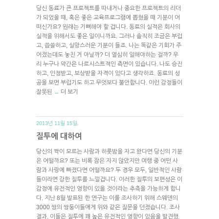
당신 동료가 큰 프로젝트를 따내거나 중요한 프로젝트의 리더
가 되었을 때, 혹은 좋은 교육프로그램에 뽑혔을 때 기분이 어
떠신가요? 원래는 기뻐해야 할 겁니다. 동료의 실적은 회사의
실적을 위해서도 좋은 일이니까요. 그러나 솔직히 조금은 부럽
고, 씁쓸하고, 실망스러운 기분이 들죠. 나는 똑같은 기회가 주
어졌는데도 놓친 거 아닐까? 더 열심히 일해야하는 걸까? 우
리 누구나 약간은 나르시스트적인 측면이 있습니다. 나도 승진
하고, 인정받고, 보상받을 자격이 있다고 생각하죠. 동료의 성
공을 보면 부럽기도 하고 무엇보다 불안합니다. 이런 감정들이
잘못된
더 보기
→
2013년 11월 15일.
질투에 대하여
당신의 짝이 모르는 사람과 하룻밤을 자고 왔다면 당신의 기분
은 어떨까요? 또는 비록 잠은 자지 않았지만 여행 중 어떤 사
람과 사랑에 빠졌다면 어떨까요? 두 경우 모두, 일반적인 사람
들이라면 강한 질투를 느낄겁니다. 이러한 질투의 보편성은 이
감정에 유전적인 영향이 있을 것이라는 추측을 가능하게 합니
다. 지난 8월 발표된 한 연구는 이를 조사하기 위해 스웨덴의
3000 쌍의 쌍둥이들에게 위와 같은 질문을 던졌습니다. 조사
결과, 이들은 질투에 꽤 높은 유전적인 영향이 있음을 발견했