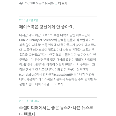
습니다. 한편 이들은 남성과
더 보기
→
2013년 9월 4일.
페이스북은 당신에게 안 좋아요.
미시간 대의 에단 크로스와 후벤 대학의 필립 베르두인이
Public Library of Science에 발표한 논문에 따르면 페이스
북을 많이 사용할 수록 인생에 대한 만족도가 낮아진다고 합니
다. 그동안 페이스북이 질투심이나 사회적 긴장감, 고독과 우
울증을 불러일으킨다는 연구 결과는 많았지만 늘 단면적인 연
구였습니다. 단면연구라 함은 대상의 측정이 일회에 시행되어
장시간동안 사용자의 감정이 어떻게 변해가는지 추적하는 과
정을 생략한 걸 가르킵니다. 이와 같은 연구는 상관관계
(correlation)에서 인과관계(causation)를 끌어내기 어렵습
니다. 사용자가 페이스북을 사용해서 우울해질 수도 있지만 우
울한 사람이 페이스북을
더 보기
→
2013년 3월 20일.
소셜미디어에서는 좋은 뉴스가 나쁜 뉴스보
다 빠르다