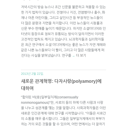
저녁시간의 방송 뉴스나 조간 신문을 불문하고 적용할 수 있는
한 가지 법칙이 있습니다. 전쟁이나 지진, 전염병이나 홍수, 화
재나 아픈 어린이들, 그리고 살인사건 등 부정적인 뉴스들이
더 많은 분량과 지면을 차지합니다. 이런 뉴스들이 시청률과
신문 부수 판매를 높이기 때문입니다. 하지만 소셜미디어와 인
터넷의 등장으로 정보가 유통되는 방식이 달라지면서 이러한
고전적인 법칙도 깨지고 있습니다. 뇌과학자들과 심리학자들
은 최근 연구에서 소셜 미디어에서는 좋은 뉴스가 자연 재해와
같은 나쁜 뉴스들보다 더 빨리, 그리고 더 많은 사람들에게 퍼
진다는 사실을 밝혀냈습니다. 연구를
더 보기
→
2013년 2월 22일.
새로운 관계혁명: 다자사랑(polyamory)에
대하여
“합의된 비(非)일부일처제(consensually
nonmonogamous)”란, 서로의 동의 하에 다른 사람과 사랑
을 나누고 성관계를 맺는 것을 말합니다. 사회과학자들은 이런
새로운 인간관계에 대해 연구를 시작했습니다. “이들은 서로간
의 소통을 매우 중시합니다. 그들은 일부일처제에서의 부부가
하는 거의 모든 것들을 할 수 있으며, 어떤 면에서는 더 잘하기