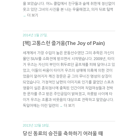
을 보았습니다. 어느 클럽에서 친구들과 술에 취한채 정신없이
웃고 있던 그녀의 사진을 본 나는 우울해졌고, 의자 뒤로 털썩
더 보기
→
2014년 1월 27일.
[책] 고통스런 즐거움(The Joy of Pain)
세계에서 가장 수입이 높은 운동선수였던 그의 추락은 자신이
몰던 SUV를 소화전에 받으면서 시작됐습니다. 2009년, 타이
거 우즈는 자신의 부인이 휘두르던 골프채를 피해 달아나고 있
었고, 이들의 싸움이 타이거 우즈의 성매매 의혹에 의한 것이
었음이 알려지자 깨진 창문은 곧 그의 무너진 명성의 상징이
되었습니다. 가정적인 남편의 이미지로 인기를 끌었던 스포츠
영웅이 실은 혼외정사에 중독된 인간이며 직업여성들과 천박
한 문자를 주고 받은 주인공임이 밝혀졌고, 하룻밤 사이에 타
이거 우즈는 조롱과 비웃음의 대상으로 전락하고 말았습니다.
독일어에는 이런 일련의
더 보기
→
2013년 12월 18일.
당신 동료의 승진을 축하하기 어려울 때