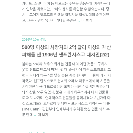
카이프, 소셜미디어 등 떠오르는 수단을 총동원해 여자친구에
게 연락을 취했지만, 그녀의 생사를 확인할 수 없었습니다. 당
시는 그에게 앞으로의 인생을 결정지을 일생일대의 순간이었
고, 그는 가만히 앉아서 기다릴 수만은
더 보기
→
2016년 10월 4일.
500명 이상의 사망자와 2억 달러 이상의 재산
피해를 낸 1906년 샌프란시스코 대지진(2/2)
불타는 오페라 하우스 화재는 건물 내의 어떤 것들도 구하지
못할 정도로 빠르게 퍼져나갔다. 순식간에 미션 스트리트의 그
랜드 오페라 하우스를 덮친 불은 지붕에서부터 타들어 가기 시
작했다. 샌프란시스코로 건너와 오페라 하우스에서 막 시즌을
시작했던 뉴욕 메트로폴리탄 오페라 극단은 값비싼 배경장치
와 의상을 모두 잃었다. 불은 오페라 하우스에서 다시 건물들
로 퍼져 나가며, 연쇄적으로 건물들을 붕괴시켰다. 3번가와 마
켓 스트리트의 교차로에 위치한 샌프란시스코 지역신문 더 콜
(The Call)의 편집부와 인쇄부서가 위치한 멋진 건물 역시 수
분 만에
더 보기
→