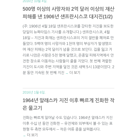
2016년 10월 4일.
500명 이상의 사망자와 2억 달러 이상의 재산
피해를 낸 1906년 샌프란시스코 대지진(1/2)
(주: 1906년 4월 18일 샌프란시스코를 강타한 지진을 보도한
당일의 뉴욕타임스 기사를 소개합니다.) 샌프란시스코, 4월
18일 – 지진과 화재는 샌프란시스코의 거의 절반을 폐허로 만
들었다. 5백여 명의 사망자와 1천여 명의 부상자가 발생했으
며 재산 피해는 2억 달러가 넘을 것으로 보인다. 집을 잃고 거
리로 나앉은 사람은 5천 명에 달했고, 온종일 피해지역에서 안
전한 장소로 이동하는 사람들이 줄을 지었다. 첫 번째 격렬한
지진이 도시와 주변 지역을 덮친 것은 새벽 5시 13분이었다. 2
분 동안 지속된 첫 번째 지진
더 보기
→
2016년 1월 6일.
1964년 알래스카 지진 이후 빠르게 진화한 작
은 물고기
진화는 빠르게 일어날 수도 있습니다. 1964년 알래스카 지진
이후 수십 년 동안 진화한 -- 유전체와 외부에서 볼 수 있는 표
현형 두 측면 모두에서 -- 작은 어류 종을 살펴봅시다.
더 보기
→