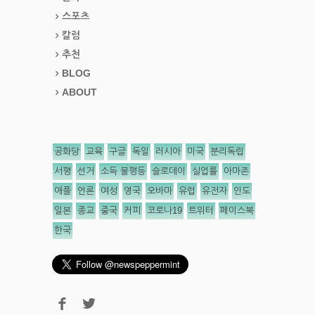
스포츠
칼럼
추천
BLOG
ABOUT
공화당
교육
구글
독일
러시아
미국
분리독립
서평
선거
소득 불평등
슬로데이
실업률
아마존
애플
언론
여성
영국
오바마
유럽
유전자
인도
일본
종교
중국
커피
코로나19
트위터
페이스북
한국