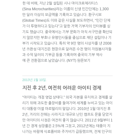
한 데 비해, 지난 2월 설립된 시나 마이크로체리티스
(Sina Microcharities)라는 이름의 신생 민간단체는 1,300
만 달러 이상의 모금액을 기록하고 있습니다. 환구시보
(Global Times)도 이와 같은 사실을 보도하면서, “민간 단체
가 더 투명하다고 믿는다”고 말한 거액 기부자의 인터뷰를 싣
기도 했습니다. 중국에서는 기부 문화가 아직 서구만큼 확산되
지 않았지만 부호나 유명인사들을 중심으로 재단 설립이나 기
부가 시작되고 있습니다. 특히 약 9만 명의 사상자를 낸 2008
년 쓰촨성 대지진은 현장으로 달려온 수천 명의 자원봉사자들
과 수억 달러의 기부금 등을 기록하며 중국의 기부 역사
에 큰 전환점으로 남았습니다. (NYT) 원문보기
2013년 1월 10일.
지진 후 2년, 여전히 어려운 아이티 경제
“아이티는 개점 영업 상태다.” 외국 자본을 유치하고 경제를 살
리기 위해 과도한 출장비를 들여가며 세계를 누비고 있는 아이
티 대통령 미셸 마르텔리의 말입니다. 2010년 1월 대지진 후
2년, 거리의 잔해는 사라지고 대규모 난민 캠프도 문을 닫았지
만 아이티의 사정은 여전히 좋지 않습니다. 2011년 9월부터 1
년 간 경제 성장률은 2.5%에 그쳤고, 2012년에는 태풍이 지
나가는 바람에 식료품비와 주거비가 급등했으며, 전체 인구의