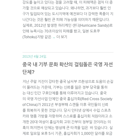
강도를 높이고 있다는 점을 고려할 때, 이 피해액은 점차 더 증
가할 것으로 예상되고 있습니다. 왜냐하면, 과거보다 훨씬 인
구가 밀집되어 있는 도시지역에 예전보다 더 강력한 폭풍이 지
나간다는 것은 훨씬 큰 피해 가능성을 의미하기 때문입니다.
실제로, 2012년 발생한 허리케인 샌디(Hurricane Sandy)로
인해 뉴욕시는 70조이상의 피해를 봤고, 일본 도호쿠
(Tohoku)지방 같은
더 보기
→
2013년 4월 24일.
중국 내 기부 문화 확산의 걸림돌은 국영 자선
단체?
지난 주말 지진이 강타한 중국 남서부 쓰촨성으로 도움의 손길
이 몰려드는 가운데, 기부는 신뢰를 잃은 정부 당국을 통하
는 대신 민간 구호단체를 통해 이루어지고 있습니다. 중국
의 국영 자선사업 단체인 중국 홍십자회(Red Cross Society
of China)가 2011년 부정부패 스캔들 이후 국민들의 신뢰
를 회복하지 못한 것입니다. 당시 인터넷 상에서 수입 스포츠
카와 명품 가방을 자랑하며 스스로를 홍십자회 직원이라고 소
개한 20대 여성이 홍십자회 고위 간부의 정부일 것이라는 의
혹이 퍼지면서 단체는 명성에 큰 타격을 입은 바 있습니다. 실
제로 일요일 오후 5시 기준, 홍십자회가 1,000만 달러를 모금