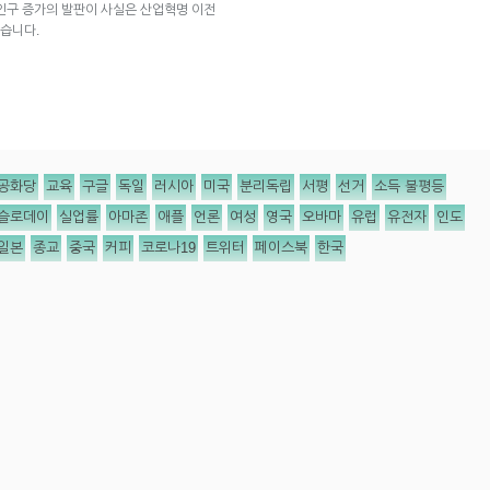
인구 증가의 발판이 사실은 산업혁명 이전
습니다.
공화당
교육
구글
독일
러시아
미국
분리독립
서평
선거
소득 불평등
슬로데이
실업률
아마존
애플
언론
여성
영국
오바마
유럽
유전자
인도
일본
종교
중국
커피
코로나19
트위터
페이스북
한국