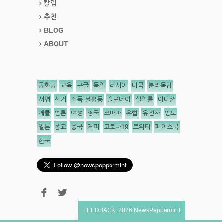
칼럼
추천
BLOG
ABOUT
공화당
교육
구글
독일
러시아
미국
분리독립
서평
선거
소득 불평등
슬로데이
실업률
아마존
애플
언론
여성
영국
오바마
유럽
유전자
인도
일본
종교
중국
커피
코로나19
트위터
페이스북
한국
FEEDBACK
,
2026
NewsPeppermint