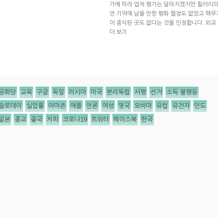
가에 따라 업적 평가는 달라지겠지만 힐러리의
안 기억에 남을 만한 평화 협정도 없었고 핵
이 종식된 곳도 없다는 것을 인정합니다. 외교
더 보기
공화당
교육
구글
독일
러시아
미국
분리독립
서평
선거
소득 불평등
슬로데이
실업률
아마존
애플
언론
여성
영국
오바마
유럽
유전자
인도
일본
종교
중국
커피
코로나19
트위터
페이스북
한국