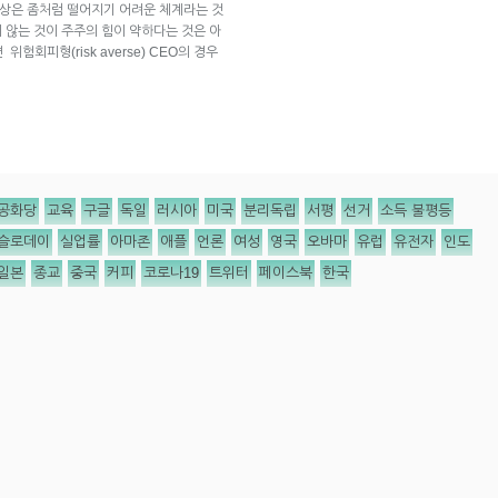
보상은 좀처럼 떨어지기 어려운 체계라는 것
지 않는 것이 주주의 힘이 약하다는 것은 아
험회피형(risk averse) CEO의 경우
공화당
교육
구글
독일
러시아
미국
분리독립
서평
선거
소득 불평등
슬로데이
실업률
아마존
애플
언론
여성
영국
오바마
유럽
유전자
인도
일본
종교
중국
커피
코로나19
트위터
페이스북
한국