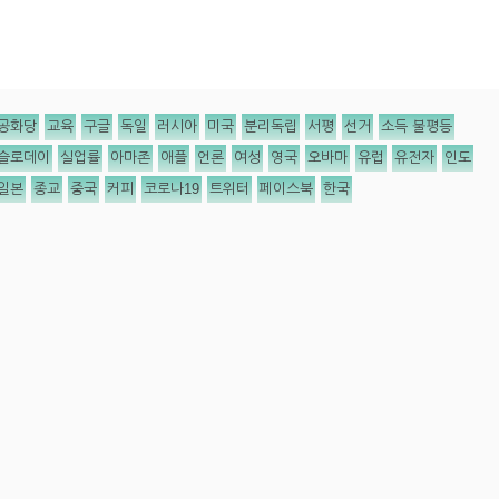
공화당
교육
구글
독일
러시아
미국
분리독립
서평
선거
소득 불평등
슬로데이
실업률
아마존
애플
언론
여성
영국
오바마
유럽
유전자
인도
일본
종교
중국
커피
코로나19
트위터
페이스북
한국