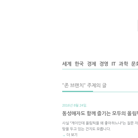
세계
한국
경제
경영
IT
과학
문
"존 브랜치" 주제의 글
2016년 8월 24일.
동성애자도 함께 즐기는 모두의 올림
사실 "게이인데 올림픽을 왜 좋아하느냐"는 질문 
탕을 두고 있는 건지도 모릅니다.
더 보기
→