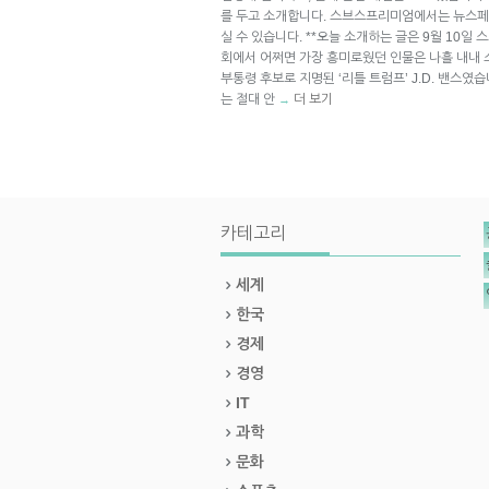
를 두고 소개합니다. 스브스프리미엄에서는 뉴스페
실 수 있습니다. **오늘 소개하는 글은 9월 10일 
회에서 어쩌면 가장 흥미로웠던 인물은 나흘 내내
부통령 후보로 지명된 ‘리틀 트럼프’ J.D. 밴스였
는 절대 안
더 보기
→
카테고리
세계
한국
경제
경영
IT
과학
문화