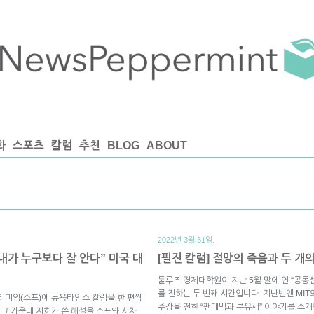
화
스포츠
칼럼
추천
BLOG
ABOUT
2022년 3월 31일.
 내가 누구보다 잘 안다” 미국 대
[필진 칼럼] 절망의 죽음과 두 개
툴루즈 경제대학원이 지난 5월 말에 연 “공동선
를 전하는 두 번째 시간입니다. 지난번엔 MI
리미엄(스프)에 뉴욕타임스 칼럼을 한 편씩
주장을 전한 “팬데믹과 부유세” 이야기를 소개했
 그 가운데 저희가 쓴 해설을 스프와 시차