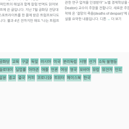
관한 연구 업적을 인정받아” 노벨 경제학상을 
퍼민트의 해설과 함께 칼럼 번역도 읽어보
Deaton) 교수의 주장을 전합니다. 새로운 
스프에 쓴 글입니다. 지난 7월 공화당 전당대
착해 온 ‘절망의 죽음(deaths of despai
 스포트라이트를 한 몸에 받은 트럼프보다도
설을 요약한 내용입니다. 디튼
더 보기
→
습니다. 불과 4년 전까지만 해도 “나는 트럼프
공화당
교육
구글
독일
러시아
미국
분리독립
서평
선거
소득 불평등
슬로데이
실업률
아마존
애플
언론
여성
영국
오바마
유럽
유전자
인도
일본
종교
중국
커피
코로나19
트위터
페이스북
한국