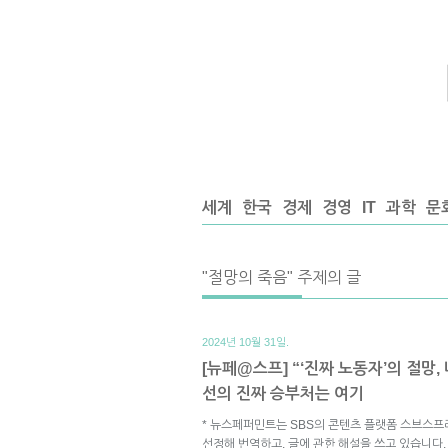
세계
한국
경제
경영
IT
과학
문
"절망의 죽음" 주제의 글
2024년 10월 31일.
[뉴페@스프] “‘진짜 노동자’의 절망,
선의 진짜 승부처는 여기
* 뉴스페퍼민트는 SBS의 콘텐츠 플랫폼 스브스프
선정해 번역하고, 글에 관한 해설을 쓰고 있습니다.