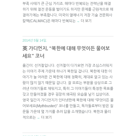
부족 사태가 큰 근심 거리죠. 해마다 반복되는 전력난을 해결
하기 위해 절전 운동을 벌이기도 하지만 문제를 근원적으로 해
결하기에는 부족합니다. 미국의 열에너지 저장 기술 전문회사
칼맥(CALMAC)은 해마다 반복되는
더 보기
→
2014년 5월 14일.
英 가디언지, “북한에 대해 무엇이든 물어보
세요” 코너
옮긴이: 선거철입니다. 선거철이 다가오면 가장 조심스러워지
는 이야기 주제 가운데 하나가 북한일 겁니다. 북한에 대한 이
야기가 늘 어려운 건 북한에 대해 정확히, 제대로 알고 있는 사
람이 많지 않기 때문일 겁니다. 잘 모르는 부분을 상상으로 그
려낸 이야기들로 채워지고, 특히 그 이야기들이 특정한 목표를
갖고 만들어졌을 경우 굉장히 왜곡된 모습을 낳기 십상이죠.
영국 일간지 가디언지가 인터넷판에 북한에 대해 “무엇이든 물
어보세요(Mythbuster)” 코너를 만들고, 독자들로부터 받은 질
문들 가운데 몇 가지를 추려 답을 소개했습니다. 북한과 물리
적으로는
더 보기
→