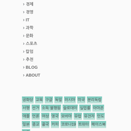
경제
경영
IT
과학
문화
스포츠
칼럼
추천
BLOG
ABOUT
공화당
교육
구글
독일
러시아
미국
분리독립
서평
선거
소득 불평등
슬로데이
실업률
아마존
애플
언론
여성
영국
오바마
유럽
유전자
인도
일본
종교
중국
커피
코로나19
트위터
페이스북