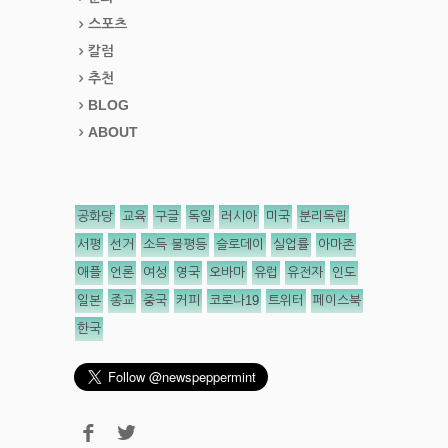
스포츠
칼럼
추천
BLOG
ABOUT
공화당
교육
구글
독일
러시아
미국
분리독립
서평
선거
소득 불평등
슬로데이
실업률
아마존
애플
언론
여성
영국
오바마
유럽
유전자
인도
일본
종교
중국
커피
코로나19
트위터
페이스북
한국