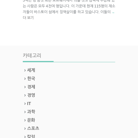
5백만 명 남짓 되는 노르웨이에서 죄를 짓고 감옥에 수감돼 있
는 사람은 모두 4천여 명입니다. 이 가운데 현재 115명의 재소
자들이 바스토이 섬에서 징역살이를 하고 있습니다. 이들의
→
더 보기
카테고리
세계
한국
경제
경영
IT
과학
문화
스포츠
칼럼