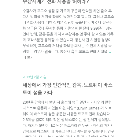
수감자에게 전화 사용을 허하라?
수감자가 교도소 생활 중 가족과 꾸준히 연락을 하면 출소 후
다시 범죄를 저지를 확률이 낮아진다고 합니다. 그러나 교도소
내 전화 사용에 대한 장벽은 상당히 높습니다. 미국 내 유선전
화 요금은 국내 무제한 통화 기준으로 한 달에 9.99달러 정도
인데 반해, 같은 돈을 가지고 수감자는 옆 주에 살고 있는 가족
과 고작 6분간 통화할 수 있습니다. 통신사 간 치열한 경쟁이
무색하게, 교도소와 거래를 확보한 회사는 주 전체 시장을 독
점하는 경우가 많습니다. 통신사 측은 교도소 전화 시설을
→
더 보기
2013년 2월 26일.
세상에서 가장 인간적인 감옥, 노르웨이 바스
토이 섬을 가다
20년을 감옥에서 보낸 뒤 출소해 영국 일간지 가디언의 칼럼
니스트로 활동하고 있는 어윈 제임스(Erwin James)가 노르
웨이의 바스토이 섬을 방문한 내용을 르포로 전해 왔습니다.
2.6제곱 킬로미터의 작은 섬 바스토이는 섬 전체가 감옥입니
다. 형기가 5년 이내로 남은 재소자라면 누구나 자신의 마지막
감옥으로 바스토이에 머물고 싶다고 지원할 수 있습니다. 인구