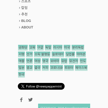
스포츠
칼럼
추천
BLOG
ABOUT
공화당
교육
구글
독일
러시아
미국
분리독립
서평
선거
소득 불평등
슬로데이
실업률
아마존
애플
언론
여성
영국
오바마
유럽
유전자
인도
일본
종교
중국
커피
코로나19
트위터
페이스북
한국