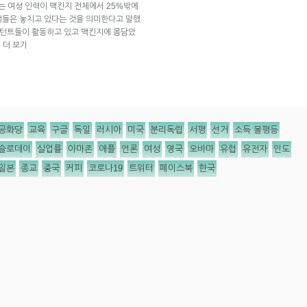
 여성 인력이 맥킨지 전체에서 25%밖에
성들은 놓치고 있다는 것을 의미한다고 말했
설턴트들이 활동하고 있고 맥킨지에 몸담았
더 보기
→
공화당
교육
구글
독일
러시아
미국
분리독립
서평
선거
소득 불평등
슬로데이
실업률
아마존
애플
언론
여성
영국
오바마
유럽
유전자
인도
일본
종교
중국
커피
코로나19
트위터
페이스북
한국