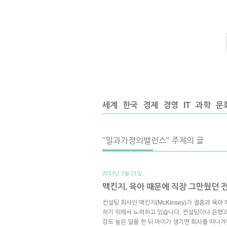
세계
한국
경제
경영
IT
과학
문
"일과가정의밸런스" 주제의 글
2013년 2월 21일.
맥킨지, 육아 때문에 직장 그만뒀던 전
컨설팅 회사인 맥킨지(McKinsey)가 결혼과 육
하기 위해서 노력하고 있습니다. 컨설팅이나 은행과
강도 높은 일을 한 뒤 아이가 생기면 회사를 떠나거