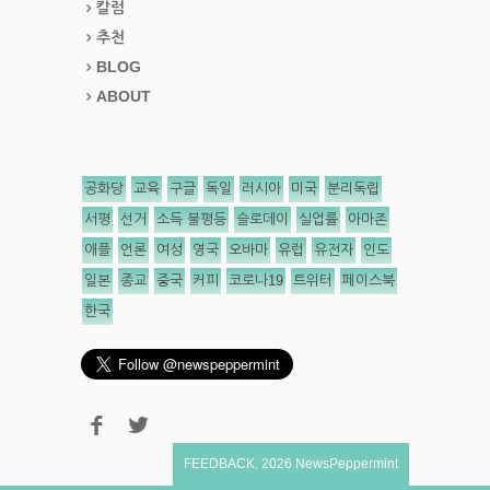
칼럼
추천
BLOG
ABOUT
공화당
교육
구글
독일
러시아
미국
분리독립
서평
선거
소득 불평등
슬로데이
실업률
아마존
애플
언론
여성
영국
오바마
유럽
유전자
인도
일본
종교
중국
커피
코로나19
트위터
페이스북
한국
FEEDBACK
,
2026
NewsPeppermint