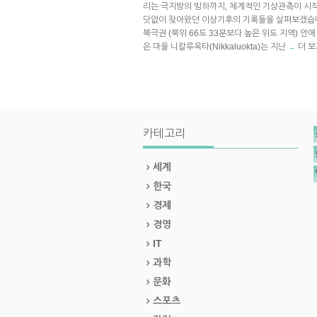
리는 극지방의 빙하까지, 체계적인 기상관측이 시작
닷없이 찾아왔던 이상기후의 기록들을 살펴보겠습니다.
북극권 (북위 66도 33분보다 높은 위도 지역) 안에
은 마을 니칼루옥타(Nikkaluokta)는 지난
더 보
→
카테고리
세계
한국
경제
경영
IT
과학
문화
스포츠