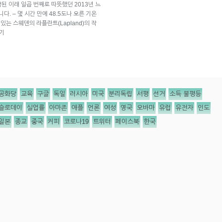
된 이래 일곱 번째로 따뜻했던 2013년 느
 – 몇 시간 만에 48.5도나 오른 기온
 있는 스웨덴의 라플란트(Lapland)의 작
기
공화당
교육
구글
독일
러시아
미국
분리독립
서평
선거
소득 불평등
슬로데이
실업률
아마존
애플
언론
여성
영국
오바마
유럽
유전자
인도
일본
종교
중국
커피
코로나19
트위터
페이스북
한국