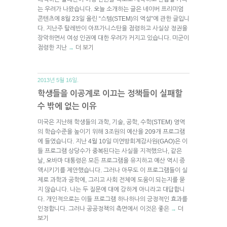
는 우려가 나왔습니다. 오늘 소개하는 글은 네이버 프리미엄
콘텐츠에 8월 23일 올린 “스템(STEM)의 역설”에 관한 글입니
다. 지난주 탈레반이 아프가니스탄을 점령하고 사실상 정권을
장악하면서 여성 인권에 대한 우려가 커지고 있습니다. 미군이
점령한 지난
더 보기
→
2013년 5월 16일.
학생들을 이공계로 이끄는 정책들이 실패할
수 밖에 없는 이유
미국은 지난해 학생들의 과학, 기술, 공학, 수학(STEM) 영역
의 학습수준을 높이기 위해 3조원의 예산을 209개 프로그램
에 들였습니다. 지난 4월 10일 미연방회계감사원(GAO)은 이
들 프로그램 상당수가 중복된다는 사실을 지적했으나, 같은
날, 오바마 대통령은 모든 프로그램을 유지하고 예산 역시 증
액시키기를 제안했습니다. 그러나 아무도 이 프로그램들이 실
제로 과학과 공학에, 그리고 사회 전체에 도움이 되는지를 묻
지 않습니다. 나는 두 질문에 대에 강하게 아니라고 대답합니
다. 개인적으로는 이들 프로그램 하나하나의 긍정적인 효과를
인정합니다. 그러나 공공정책의 측면에서 이것은 좋은
더
→
보기