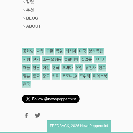
칼럼
추천
BLOG
ABOUT
공화당
교육
구글
독일
러시아
미국
분리독립
서평
선거
소득 불평등
슬로데이
실업률
아마존
애플
언론
여성
영국
오바마
유럽
유전자
인도
일본
종교
중국
커피
코로나19
트위터
페이스북
한국
FEEDBACK
,
2026
NewsPeppermint