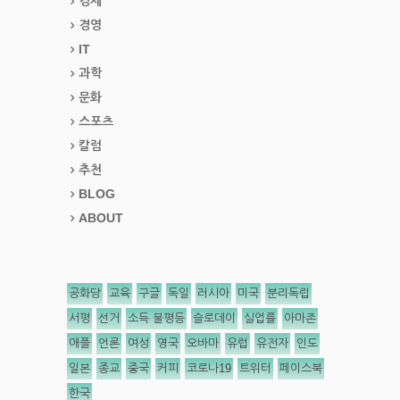
경제
경영
IT
과학
문화
스포츠
칼럼
추천
BLOG
ABOUT
공화당
교육
구글
독일
러시아
미국
분리독립
서평
선거
소득 불평등
슬로데이
실업률
아마존
애플
언론
여성
영국
오바마
유럽
유전자
인도
일본
종교
중국
커피
코로나19
트위터
페이스북
한국