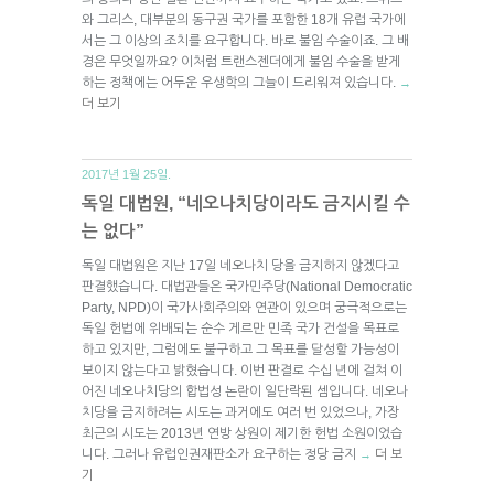
와 그리스, 대부분의 동구권 국가를 포함한 18개 유럽 국가에
서는 그 이상의 조치를 요구합니다. 바로 불임 수술이죠. 그 배
경은 무엇일까요? 이처럼 트랜스젠더에게 불임 수술을 받게
하는 정책에는 어두운 우생학의 그늘이 드리워져 있습니다.
→
더 보기
2017년 1월 25일.
독일 대법원, “네오나치당이라도 금지시킬 수
는 없다”
독일 대법원은 지난 17일 네오나치 당을 금지하지 않겠다고
판결했습니다. 대법관들은 국가민주당(National Democratic
Party, NPD)이 국가사회주의와 연관이 있으며 궁극적으로는
독일 헌법에 위배되는 순수 게르만 민족 국가 건설을 목표로
하고 있지만, 그럼에도 불구하고 그 목표를 달성할 가능성이
보이지 않는다고 밝혔습니다. 이번 판결로 수십 년에 걸쳐 이
어진 네오나치당의 합법성 논란이 일단락된 셈입니다. 네오나
치당을 금지하려는 시도는 과거에도 여러 번 있었으나, 가장
최근의 시도는 2013년 연방 상원이 제기한 헌법 소원이었습
니다. 그러나 유럽인권재판소가 요구하는 정당 금지
더 보
→
기