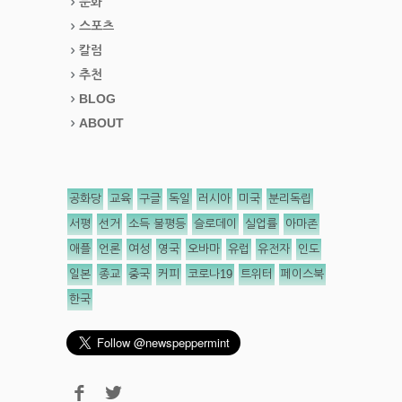
문화
스포츠
칼럼
추천
BLOG
ABOUT
공화당
교육
구글
독일
러시아
미국
분리독립
서평
선거
소득 불평등
슬로데이
실업률
아마존
애플
언론
여성
영국
오바마
유럽
유전자
인도
일본
종교
중국
커피
코로나19
트위터
페이스북
한국