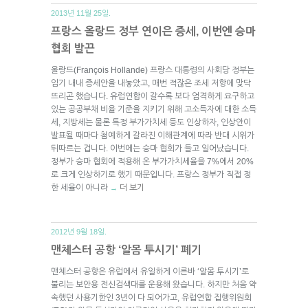
2013년 11월 25일.
프랑스 올랑드 정부 연이은 증세, 이번엔 승마
협회 발끈
올랑드(François Hollande) 프랑스 대통령의 사회당 정부는
임기 내내 증세안을 내놓았고, 매번 적잖은 조세 저항에 맞닥
뜨리곤 했습니다. 유럽연합이 갈수록 보다 엄격하게 요구하고
있는 공공부채 비율 기준을 지키기 위해 고소득자에 대한 소득
세, 지방세는 물론 특정 부가가치세 등도 인상하자, 인상안이
발표될 때마다 첨예하게 갈라진 이해관계에 따라 반대 시위가
뒤따르는 겁니다. 이번에는 승마 협회가 들고 일어났습니다.
정부가 승마 협회에 적용해 온 부가가치세율을 7%에서 20%
로 크게 인상하기로 했기 때문입니다. 프랑스 정부가 직접 정
한 세율이 아니라
더 보기
→
2012년 9월 18일.
맨체스터 공항 ‘알몸 투시기’ 폐기
맨체스터 공항은 유럽에서 유일하게 이른바 ‘알몸 투시기’로
불리는 보안용 전신검색대를 운용해 왔습니다. 하지만 처음 약
속했던 사용기한인 3년이 다 되어가고, 유럽연합 집행위원회