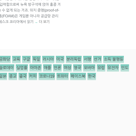
 입력함으로써 뉴욕 방구석에 앉아 홍콩 거
없게 되는 거죠. 위치 증명(proof-of-
 폼(FOAM)은 게임뿐 아니라 공급망 관리
인데스크 코리아에서 읽기
더 보기
→
공화당
교육
구글
독일
러시아
미국
분리독립
서평
선거
소득 불평등
슬로데이
실업률
아마존
애플
언론
여성
영국
오바마
유럽
유전자
인도
일본
종교
중국
커피
코로나19
트위터
페이스북
한국