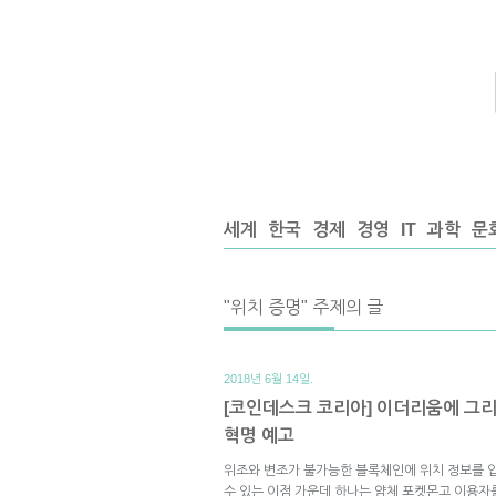
세계
한국
경제
경영
IT
과학
문
"위치 증명" 주제의 글
2018년 6월 14일.
[코인데스크 코리아] 이더리움에 그
혁명 예고
위조와 변조가 불가능한 블록체인에 위치 정보를 
수 있는 이점 가운데 하나는 얌체 포켓몬고 이용자를